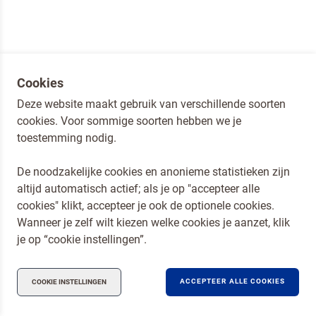
Om spam te bestrijden, selecteer hieronder de
afbeelding van de
Pizza
Cookies
Deze website maakt gebruik van verschillende soorten
cookies. Voor sommige soorten hebben we je
toestemming nodig.
De noodzakelijke cookies en anonieme statistieken zijn
Ik ben een horeca professional
altijd automatisch actief; als je op "accepteer alle
Door op versturen te klikken, ga je akkoord met
onze voorwaarden
.
Dr. Oetker Nederland
cookies" klikt, accepteer je ook de optionele cookies.
Koopmans Professioneel
Wanneer je zelf wilt kiezen welke cookies je aanzet, klik
VERSTUREN
Privacy en Cookies
je op “cookie instellingen”.
Compliance
ACCEPTEER ALLE COOKIES
COOKIE INSTELLINGEN