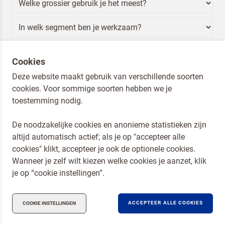
Ik ben een horeca professional
Cookies
Door op versturen te klikken, ga je akkoord met
onze voorwaarden
.
Deze website maakt gebruik van verschillende soorten
cookies. Voor sommige soorten hebben we je
VERSTUREN
toestemming nodig.
De noodzakelijke cookies en anonieme statistieken zijn
altijd automatisch actief; als je op "accepteer alle
Dr. Oetker Nederland
cookies" klikt, accepteer je ook de optionele cookies.
Koopmans Professioneel
Wanneer je zelf wilt kiezen welke cookies je aanzet, klik
Privacy en Cookies
je op “cookie instellingen”.
Compliance
ACCEPTEER ALLE COOKIES
COOKIE INSTELLINGEN