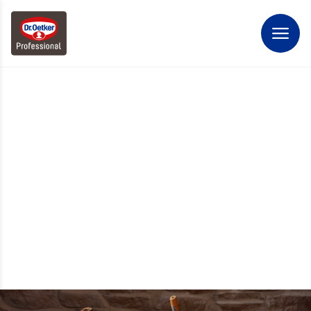
NIEUWSBRIEF
Laat je inspireren en schrijf je direct in!