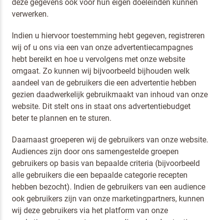
deze gegevens ook voor hun eigen doeleinden kunnen
verwerken.
Indien u hiervoor toestemming hebt gegeven, registreren
wij of u ons via een van onze advertentiecampagnes
hebt bereikt en hoe u vervolgens met onze website
Ik ben een horeca professional
omgaat. Zo kunnen wij bijvoorbeeld bijhouden welk
aandeel van de gebruikers die een advertentie hebben
Door op versturen te klikken, ga je akkoord met
onze voorwaarden
.
gezien daadwerkelijk gebruikmaakt van inhoud van onze
VERSTUREN
website. Dit stelt ons in staat ons advertentiebudget
beter te plannen en te sturen.
Daarnaast groeperen wij de gebruikers van onze website.
Audiences zijn door ons samengestelde groepen
gebruikers op basis van bepaalde criteria (bijvoorbeeld
alle gebruikers die een bepaalde categorie recepten
hebben bezocht). Indien de gebruikers van een audience
ook gebruikers zijn van onze marketingpartners, kunnen
wij deze gebruikers via het platform van onze