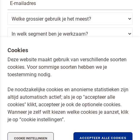
Ik ben een horeca professional
Cookies
Deze website maakt gebruik van verschillende soorten
Door op versturen te klikken, ga je akkoord met
onze voorwaarden
.
cookies. Voor sommige soorten hebben we je
VERSTUREN
toestemming nodig.
De noodzakelijke cookies en anonieme statistieken zijn
altijd automatisch actief; als je op "accepteer alle
Dr. Oetker Nederland
cookies" klikt, accepteer je ook de optionele cookies.
Koopmans Professioneel
Wanneer je zelf wilt kiezen welke cookies je aanzet, klik
Privacy en Cookies
je op “cookie instellingen”.
Compliance
ACCEPTEER ALLE COOKIES
COOKIE INSTELLINGEN