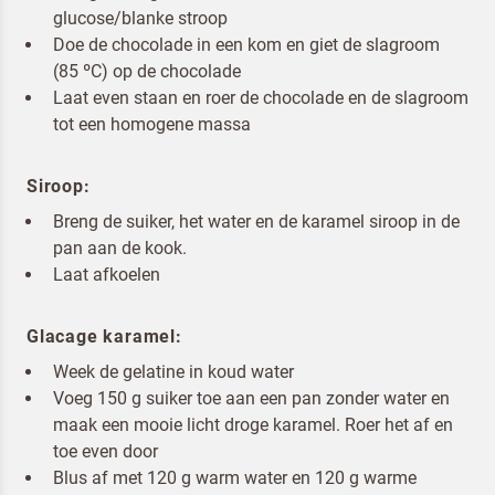
glucose/blanke stroop
Doe de chocolade in een kom en giet de slagroom
(85 ºC) op de chocolade
Laat even staan en roer de chocolade en de slagroom
Om spam te bestrijden, selecteer hieronder de
tot een homogene massa
afbeelding van de
Pannenkoeken
Siroop:
Breng de suiker, het water en de karamel siroop in de
pan aan de kook.
Laat afkoelen
Ik ben een horeca professional
Glacage karamel:
Door op versturen te klikken, ga je akkoord met
onze voorwaarden
.
Week de gelatine in koud water
VERSTUREN
Voeg 150 g suiker toe aan een pan zonder water en
maak een mooie licht droge karamel. Roer het af en
toe even door
Blus af met 120 g warm water en 120 g warme