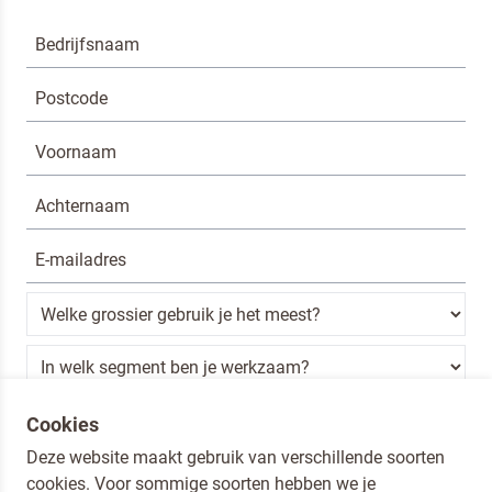
Ik ben een horeca professional
Cookies
Deze website maakt gebruik van verschillende soorten
Door op versturen te klikken, ga je akkoord met
onze voorwaarden
.
cookies. Voor sommige soorten hebben we je