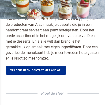
EEN GEVARIEERDE DESSERTKAART
Alsa heeft een uitgebreid assortiment speciaal voor de
hotellerie: mixen voor desserts, sauzen en toppings.
Met
de producten van Alsa maak je desserts die je in een
handomdraai serveert aan jouw hotelgasten. Door het
brede assortiment is het mogelijk om volop te variëren
met je desserts. En als je wilt dan breng je het
gemakkelijk op smaak met eigen ingrediënten. Door een
gevarieerde menukaart heb je meer tevreden hotelgasten
en je krijgt zo meer omzet.
VRAGEN? NEEM CONTACT MET ONS OP!
Proef de sfeer