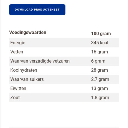
Om spam te bestrijden, selecteer hieronder de
DOWNLOAD PRODUCTSHEET
afbeelding van de
Pannenkoeken
Voedingswaarden
100 gram
Energie
345 kcal
Vetten
16 gram
Ik ben een horeca professional
Waarvan verzadigde vetzuren
6 gram
Ja, houd mij op de hoogte van nieuws en acties
Koolhydraten
28 gram
van Dr. Oetker Professional
Waarvan suikers
2.7 gram
Eiwitten
13 gram
Door op versturen te klikken, ga je akkoord met
onze voorwaarden
.
Zout
1.8 gram
VERSTUREN