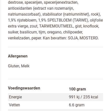
dextrose, specerijen, specerijenextracten,
antioxidanten (extract van rozemarijn,
natriumascorbaat), stabilisator (natriumnitriet), rook),
1,9% rijstebloem, 1,9% SPELTBLOEM (TARWE), olijfolie
Om spam te bestrijden, selecteer hieronder de
extra vierge, zout, TARWEMOUTMEEL, gist, knoflook,
afbeelding van de
Kwarktaart
suiker, basilicum, tijm, oregano, chilipoeder,
venkelzaden, peper. Kan bevatten: SOJA, MOSTERD.
Allergenen
Ik ben een horeca professional
Gluten, Melk
Ja, houd mij op de hoogte van nieuws en acties
van Dr. Oetker Professional
Voedingswaarden
100 gram
Energie
991 kj / 235 kcal
Door op versturen te klikken, ga je akkoord met
onze voorwaarden
.
Vetten
6.6 gram
VERSTUREN