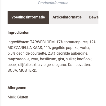
Productinformatie
Voedingsinformatie
Artikelinformatie
Bewaren 
Ingrediënten
Ingrediënten: TARWEBLOEM, 17% tomatenpuree, 12%
Om spam te bestrijden, selecteer hieronder de
MOZZARELLA KAAS, 11% gegrilde paprika, water,
afbeelding van de
Pizza
5,6% gegrilde courgette, 2,8% gegrilde aubergine,
raapzaadolie, zout, basilicum, gist, suiker, knoflook,
peper, olijfolie extra vierge, oregano. Kan bevatten:
SOJA, MOSTERD.
Ik ben een horeca professional
Allergenen
Ja, houd mij op de hoogte van nieuws en acties
van Dr. Oetker Professional
Melk, Gluten