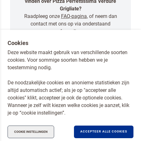
vinden over Pizza Perfettissima Verdure
Grigliate?
Raadpleeg onze
FAQ-pagina
, of neem dan
contact met ons op via onderstaand
formulier.
Cookies
NEEM CONTACT MET ONS OP
Deze website maakt gebruik van verschillende soorten
cookies. Voor sommige soorten hebben we je
toestemming nodig.
De noodzakelijke cookies en anonieme statistieken zijn
altijd automatisch actief; als je op "accepteer alle
Dr. Oetker Nederland
cookies" klikt, accepteer je ook de optionele cookies.
Koopmans Professioneel
Wanneer je zelf wilt kiezen welke cookies je aanzet, klik
Privacy en Cookies
je op “cookie instellingen”.
Compliance
ACCEPTEER ALLE COOKIES
COOKIE INSTELLINGEN