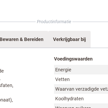
ntact met ons op
Productinformatie
Bewaren & Bereiden
Verkrijgbaar bij
Voedingswaarden
Energie
de
,
Vetten
sfaten,
Waarvan verzadigde vet
Koolhydraten
naat),