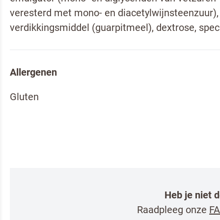
veresterd met mono- en diacetylwijnsteenzuur),
verdikkingsmiddel (guarpitmeel), dextrose, spec
Om spam te 
Allergenen
Gluten
Ik ben e
Ja, houd
Professiona
Heb je niet 
Raadpleeg onze
FA