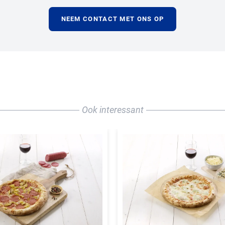
en te klikken, ga je akkoord met
onze voorwaarden
.
NEEM CONTACT MET ONS OP
N
Ook interessant