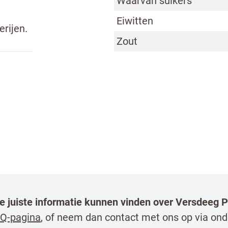
Waarvan suikers
Eiwitten
erijen.
bestrijden, selecteer hieronder de afbeelding van
Zout
en horeca professional
 mij op de hoogte van nieuws en acties van Dr. Oet
l
de juiste informatie kunnen vinden over Versdeeg
Q-pagina
, of neem dan contact met ons op via ond