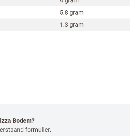
4 gram
5.8 gram
 de
Pizza
1.3 gram
ker
 Pizza Bodem?
erstaand formulier.