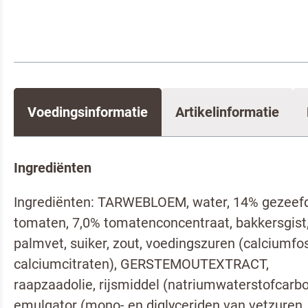
Neem co
Voedingsinformatie
Artikelinformatie
Ingrediënten
Ingrediënten: TARWEBLOEM, water, 14% gezeef
tomaten, 7,0% tomatenconcentraat, bakkersgist
palmvet, suiker, zout, voedingszuren (calciumfo
calciumcitraten), GERSTEMOUTEXTRACT,
raapzaadolie, rijsmiddel (natriumwaterstofcarbo
emulgator (mono- en diglyceriden van vetzuren