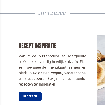
Laat je inspireren
RECEPT INSPIRATIE
Vanuit de pizzabodem en Margherita
creëer je eenvoudig heerlijke pizza's. Stel
Om spam te bestrijden, selecteer hieronder de
een gevariëerde menukaart samen en
afbeelding van de
Kwarktaart
biedt jouw gasten vegan-, vegetarische-
en vleespizza's. Bekijk hier een aantal
recepten ter inspiratie!
RECEPTEN
Ik ben een horeca professional