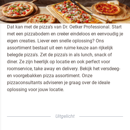
SNEL EN GEMAKKELIJK PIZZA’S
TOEVOEGEN AAN JOUW MENUKAART?
Dat kan met de pizza’s van Dr. Oetker Professional. Start
met een pizzabodem en creëer eindeloos en eenvoudig je
eigen creaties. Liever een snelle oplossing? Ons
assortiment bestaat uit een ruime keuze aan rijkelijk
belegde pizza's. Zet de pizza's in als lunch, snack of
diner. Ze zijn heerlijk op locatie en ook perfect voor
roomservice, take away en delivery. Bekijk het versdeeg-
en voorgebakken pizza assortiment. Onze
pizzaconsultants adviseren je graag over de ideale
Terugbelverzoek
oplossing voor jouw locatie.
Uitgelicht