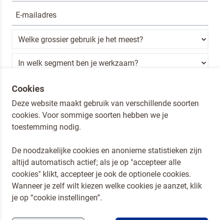
Ik ben een horeca professional
Cookies
Deze website maakt gebruik van verschillende soorten
Door op versturen te klikken, ga je akkoord met
onze voorwaarden
.
cookies. Voor sommige soorten hebben we je
VERSTUREN
toestemming nodig.
De noodzakelijke cookies en anonieme statistieken zijn
altijd automatisch actief; als je op "accepteer alle
Dr. Oetker Nederland
cookies" klikt, accepteer je ook de optionele cookies.
Koopmans Professioneel
Wanneer je zelf wilt kiezen welke cookies je aanzet, klik
Privacy en Cookies
je op “cookie instellingen”.
Compliance