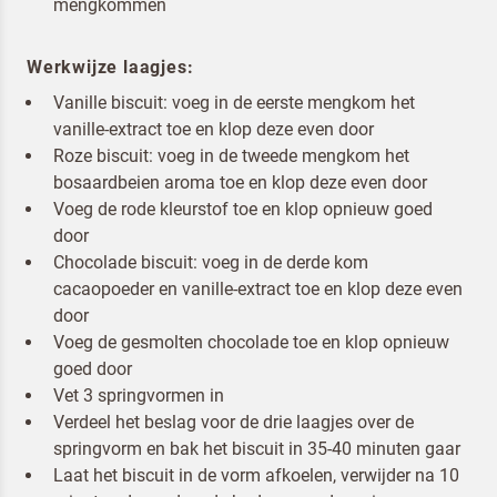
mengkommen
Werkwijze laagjes:
Vanille biscuit: voeg in de eerste mengkom het
vanille-extract toe en klop deze even door
Om spam te bestrijden, selecteer hieronder de
Roze biscuit: voeg in de tweede mengkom het
afbeelding van de
Pannenkoeken
bosaardbeien aroma toe en klop deze even door
Voeg de rode kleurstof toe en klop opnieuw goed
door
Chocolade biscuit: voeg in de derde kom
cacaopoeder en vanille-extract toe en klop deze even
Ik ben een horeca professional
door
Voeg de gesmolten chocolade toe en klop opnieuw
Door op versturen te klikken, ga je akkoord met
onze voorwaarden
.
goed door
Vet 3 springvormen in
VERSTUREN
Verdeel het beslag voor de drie laagjes over de
springvorm en bak het biscuit in 35-40 minuten gaar
Laat het biscuit in de vorm afkoelen, verwijder na 10