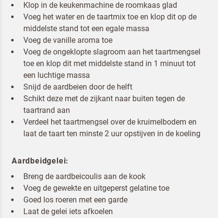
Klop in de keukenmachine de roomkaas glad
Voeg het water en de taartmix toe en klop dit op de
middelste stand tot een egale massa
Voeg de vanille aroma toe
Ik ben een horeca professional
Voeg de ongeklopte slagroom aan het taartmengsel
toe en klop dit met middelste stand in 1 minuut tot
Door op versturen te klikken, ga je akkoord met
onze voorwaarden
.
een luchtige massa
Snijd de aardbeien door de helft
VERSTUREN
Schikt deze met de zijkant naar buiten tegen de
taartrand aan
Verdeel het taartmengsel over de kruimelbodem en
laat de taart ten minste 2 uur opstijven in de koeling
Aardbeidgelei:
Breng de aardbeicoulis aan de kook
Voeg de gewekte en uitgeperst gelatine toe
Goed los roeren met een garde
Laat de gelei iets afkoelen