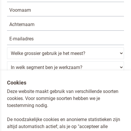
Ik ben een horeca professional
Cookies
Deze website maakt gebruik van verschillende soorten
Door op versturen te klikken, ga je akkoord met
onze voorwaarden
.
cookies. Voor sommige soorten hebben we je
VERSTUREN
toestemming nodig.
De noodzakelijke cookies en anonieme statistieken zijn
altijd automatisch actief; als je op "accepteer alle