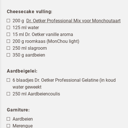
Cheesecake vulling:
200 g
Dr. Oetker Professional Mix voor Monchoutaart
125 ml water
15 ml Dr. Oetker vanille aroma
200 g roomkaas (MonChou light)
250 ml slagroom
350 g aardbeien
Aardbeigelei:
6 blaadjes Dr. Oetker Professional Gelatine (in koud
water geweekt
250 ml Aardbeiencoulis
Garniture:
Aardbeien
Terugbelverzoek
Merengue