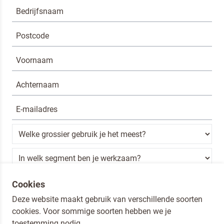
Ik ben een horeca professional
Cookies
Deze website maakt gebruik van verschillende soorten
Door op versturen te klikken, ga je akkoord met
onze voorwaarden
.
cookies. Voor sommige soorten hebben we je
VERSTUREN
toestemming nodig.