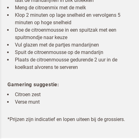
laat de mandarijnen in blik uitlekken
Meng de citroenmix met de melk
Klop 2 minuten op lage snelheid en vervolgens 5
minuten op hoge snelheid
Doe de citroenmousse in een spuitzak met een
spuitmondje naar keuze
Vul glazen met de partjes mandarijnen
Spuit de citroenmousse op de mandarijn
Plaats de citroenmousse gedurende 2 uur in de
Om spam te bestrijden, selecteer hieronder de
koelkast alvorens te serveren
afbeelding van de
Pannenkoeken
Garnering suggestie:
Citroen zest
Verse munt
Ik ben een horeca professional
*Prijzen zijn indicatief en lopen uiteen bij de grossiers.
Door op versturen te klikken, ga je akkoord met
onze voorwaarden
.