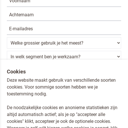
Ik ben een horeca professional
Cookies
Deze website maakt gebruik van verschillende soorten
Door op versturen te klikken, ga je akkoord met
onze voorwaarden
.
cookies. Voor sommige soorten hebben we je
VERSTUREN
toestemming nodig.
De noodzakelijke cookies en anonieme statistieken zijn
altijd automatisch actief; als je op "accepteer alle
Dr. Oetker Nederland
cookies" klikt, accepteer je ook de optionele cookies.
Koopmans Professioneel