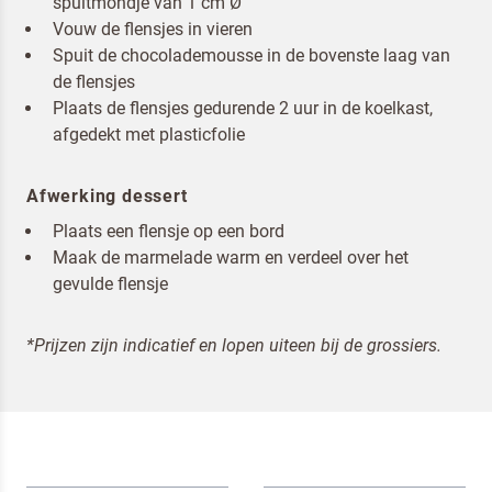
spuitmondje van 1 cm Ø
Vouw de flensjes in vieren
Spuit de chocolademousse in de bovenste laag van
de flensjes
Plaats de flensjes gedurende 2 uur in de koelkast,
afgedekt met plasticfolie
Om spam te bestrijden, selecteer hieronder de
Afwerking dessert
afbeelding van de
Kwarktaart
Plaats een flensje op een bord
Maak de marmelade warm en verdeel over het
gevulde flensje
Ik ben een horeca professional
*Prijzen zijn indicatief en lopen uiteen bij de grossiers.
Door op versturen te klikken, ga je akkoord met
onze voorwaarden
.
VERSTUREN