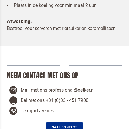
Plaats in de koeling voor minimaal 2 uur.
Om spam te bestrijden, selecteer hieronder de
afbeelding van de
Pannenkoeken
Afwerking:
Bestrooi voor serveren met rietsuiker en karamelliseer.
Ik ben een horeca professional
Door op versturen te klikken, ga je akkoord met
onze voorwaarden
.
NEEM CONTACT MET ONS OP
VERSTUREN
Mail met ons professional@oetker.nl
Bel met ons +31 (0)33 - 451 7900
Terugbelverzoek
NAAR CONTACT