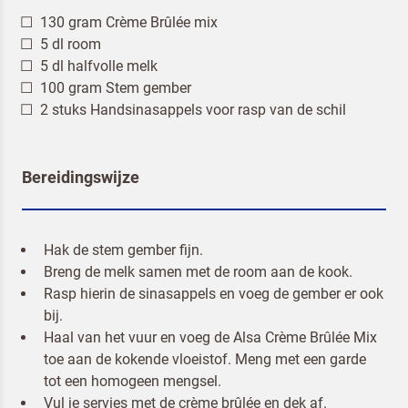
130 gram Crème Brûlée mix
5 dl room
5 dl halfvolle melk
Terugbelverzoek
100 gram Stem gember
2 stuks Handsinasappels voor
rasp van de schil
Bereidingswijze
Hak de stem gember fijn.
Breng de melk samen met de room aan de kook.
Rasp hierin de sinasappels en voeg de gember er ook
bij.
Haal van het vuur en voeg de Alsa Crème Brûlée Mix
toe aan de kokende vloeistof. Meng met een garde
tot een homogeen mengsel.
Vul je servies met de crème brûlée en dek af.