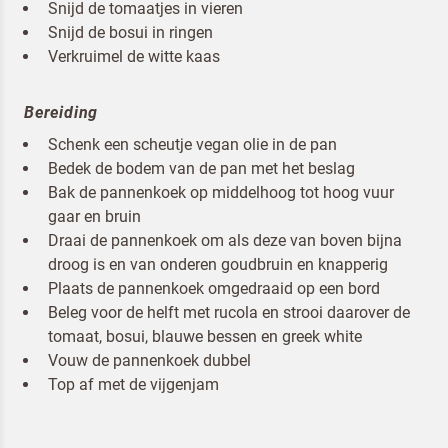
Snijd de tomaatjes in vieren
Snijd de bosui in ringen
Verkruimel de witte kaas
Bereiding
Schenk een scheutje vegan olie in de pan
Bedek de bodem van de pan met het beslag
Bak de pannenkoek op middelhoog tot hoog vuur
gaar en bruin
Draai de pannenkoek om als deze van boven bijna
Om spam te bestrijden, selecteer hieronder de
droog is en van onderen goudbruin en knapperig
afbeelding van de
Kwarktaart
Plaats de pannenkoek omgedraaid op een bord
Beleg voor de helft met rucola en strooi daarover de
tomaat, bosui, blauwe bessen en greek white
Vouw de pannenkoek dubbel
Top af met de vijgenjam
Ik ben een horeca professional
Door op versturen te klikken, ga je akkoord met
onze voorwaarden
.