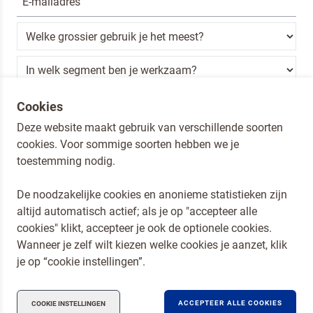
Ik ben een horeca professional
Cookies
Deze website maakt gebruik van verschillende soorten
Door op versturen te klikken, ga je akkoord met
onze voorwaarden
.
cookies. Voor sommige soorten hebben we je
VERSTUREN
toestemming nodig.
De noodzakelijke cookies en anonieme statistieken zijn
altijd automatisch actief; als je op "accepteer alle
Dr. Oetker Nederland
cookies" klikt, accepteer je ook de optionele cookies.
Koopmans Professioneel
Wanneer je zelf wilt kiezen welke cookies je aanzet, klik
Privacy en Cookies
je op “cookie instellingen”.
Compliance
ACCEPTEER ALLE COOKIES
COOKIE INSTELLINGEN