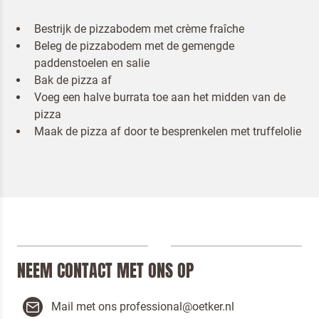
Bestrijk de pizzabodem met crème fraîche
Beleg de pizzabodem met de gemengde
paddenstoelen en salie
Om spam te bestrijden, selecteer hieronder de
Bak de pizza af
afbeelding van de
Kwarktaart
Voeg een halve burrata toe aan het midden van de
pizza
Maak de pizza af door te besprenkelen met truffelolie
Ik ben een horeca professional
Door op versturen te klikken, ga je akkoord met
onze voorwaarden
.
VERSTUREN
NEEM CONTACT MET ONS OP
Mail met ons professional@oetker.nl