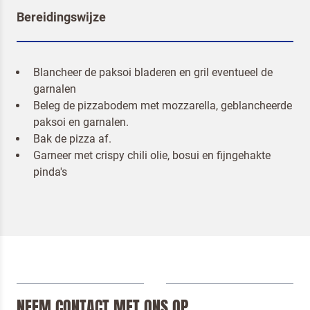
Bereidingswijze
Blancheer de paksoi bladeren en gril eventueel de
garnalen
Om spam te bestrijden, selecteer hieronder de
Beleg de pizzabodem met mozzarella, geblancheerde
afbeelding van de
Pizza
paksoi en garnalen.
Bak de pizza af.
Garneer met crispy chili olie, bosui en fijngehakte
pinda's
Ik ben een horeca professional
Door op versturen te klikken, ga je akkoord met
onze voorwaarden
.
VERSTUREN
NEEM CONTACT MET ONS OP