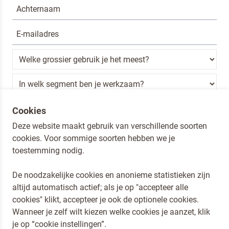
Ik ben een horeca professional
Cookies
Deze website maakt gebruik van verschillende soorten
Door op versturen te klikken, ga je akkoord met
onze voorwaarden
.
cookies. Voor sommige soorten hebben we je
VERSTUREN
toestemming nodig.
De noodzakelijke cookies en anonieme statistieken zijn
altijd automatisch actief; als je op "accepteer alle
Dr. Oetker Nederland
cookies" klikt, accepteer je ook de optionele cookies.
Koopmans Professioneel
Wanneer je zelf wilt kiezen welke cookies je aanzet, klik
Privacy en Cookies
je op “cookie instellingen”.