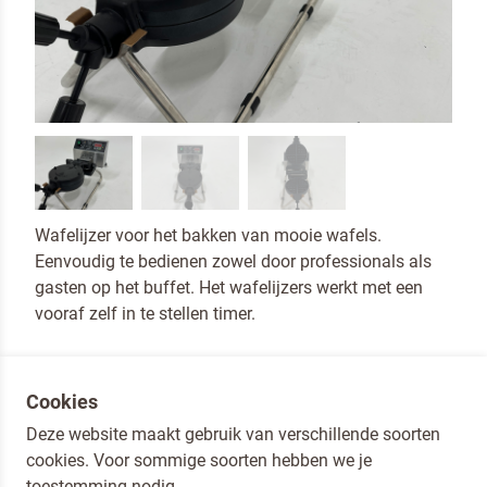
Wafelijzer voor het bakken van mooie wafels.
Eenvoudig te bedienen zowel door professionals als
gasten op het buffet. Het wafelijzers werkt met een
vooraf zelf in te stellen timer.
Het wafelijzer wordt geleverd met een siliconen vork.
Cookies
Deze website maakt gebruik van verschillende soorten
00
cookies. Voor sommige soorten hebben we je
€ 495,
IN WINKELWAGEN
toestemming nodig.