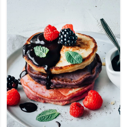
Ik ben een horeca professional
Door op versturen te klikken, ga je akkoord met
onze voorwaarden
.
VERSTUREN