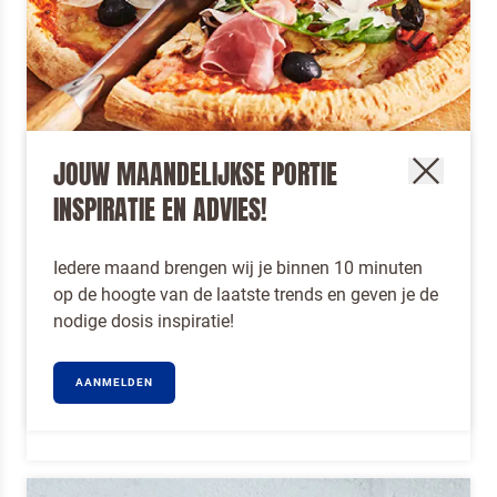
JOUW MAANDELIJKSE PORTIE
INSPIRATIE EN ADVIES!
PIZZA
Iedere maand brengen wij je binnen 10 minuten
op de hoogte van de laatste trends en geven je de
Zelf gemakkelijk pizza’s toevoegen aan jouw
nodige dosis inspiratie!
menukaart? Dat kan met de pizza’s van Dr. Oetker
Professional.
Om spam te bestrijden, selecteer hieronder de
AANMELDEN
afbeelding van de
Kwarktaart