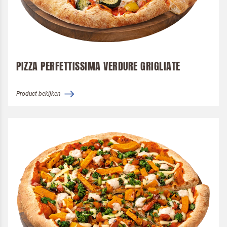
Om spam te bestrijden, selecteer hieronder de
afbeelding van de
Pannenkoeken
PIZZA PERFETTISSIMA VERDURE GRIGLIATE
Product bekijken
Ik ben een horeca professional
Door op versturen te klikken, ga je akkoord met
onze voorwaarden
.
VERSTUREN