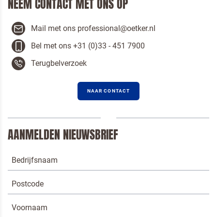
NEEM CONTACT MET ONS OP
Mail met ons professional@oetker.nl
Bel met ons +31 (0)33 - 451 7900
Terugbelverzoek
Om spam te bestrijden, selecteer hieronder de
afbeelding van de
Pannenkoeken
NAAR CONTACT
AANMELDEN NIEUWSBRIEF
Ik ben een horeca professional
Door op versturen te klikken, ga je akkoord met
onze voorwaarden
.
VERSTUREN