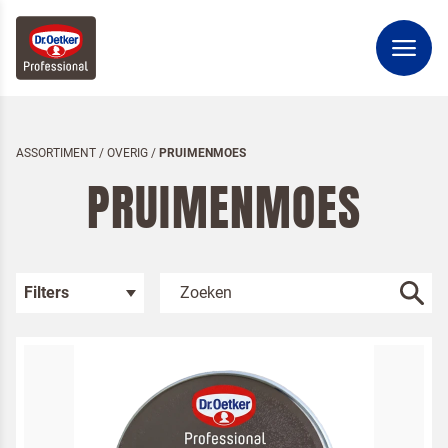
ASSORTIMENT
/
OVERIG
/
PRUIMENMOES
PRUIMENMOES
Filters
Kies je categorie
Bakken
Dessert
Bakingrediënten