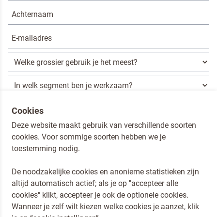
Ik ben een horeca professional
Cookies
Deze website maakt gebruik van verschillende soorten
Door op versturen te klikken, ga je akkoord met
onze voorwaarden
.
cookies. Voor sommige soorten hebben we je
VERSTUREN
toestemming nodig.
De noodzakelijke cookies en anonieme statistieken zijn
altijd automatisch actief; als je op "accepteer alle
Dr. Oetker Nederland
cookies" klikt, accepteer je ook de optionele cookies.
Koopmans Professioneel
Wanneer je zelf wilt kiezen welke cookies je aanzet, klik
Privacy en Cookies