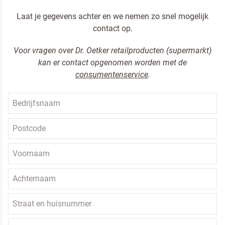
Door op versturen te klikken, ga je akkoord met
onze voorwaarden
.
Laat je gegevens achter en we nemen zo snel mogelijk
contact op.
VERSTUREN
Voor vragen over Dr. Oetker retailproducten (supermarkt)
kan er contact opgenomen worden met de
consumentenservice
.