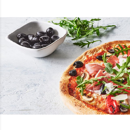
Welkom op de Veel Gestelde
Vind hier je antwoorden op 
een horeca professional ben
bent naar de details, we hebb