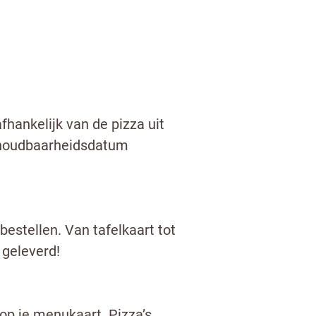
fhankelijk van de pizza uit
e houdbaarheidsdatum
estellen. Van tafelkaart tot
 geleverd!
 op je menukaart. Pizza’s,