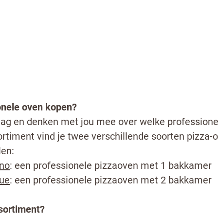
en een horeca professional
ersturen te klikken, ga je akkoord met
onze voorwaarden
.
TUREN
onele oven kopen?
aag en denken met jou mee over welke professionel
ortiment vind je twee verschillende soorten pizza-o
len:
Uno
: een professionele pizzaoven met 1 bakkamer
Due
: een professionele pizzaoven met 2 bakkamer
ssortiment?