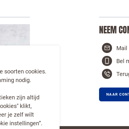
NEEM CO
Mail
Bel 
e soorten cookies.
Teru
ming nodig.
NAAR CON
eken zijn altijd
ookies" klikt,
r je zelf wilt
kie instellingen”.