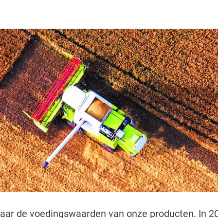
N VOEDSELVEILIGHEID
at voor genieten. Lekker eten en bewuste voeding 
. Met voldoende beweging zorg je voor een gezon
rd en evenwichtig te eten. Want steeds hetzelfde 
n enkel product maar je totale voedingspatroon is
h naar de voedingswaarden van onze producten. In 2