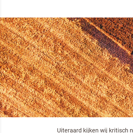
VOEDINGSWAARDE E
Dr. Oetker Professional sta
evenwichtig voedingspatroon
We adviseren mensen gevariee
de gezondheid. Want niet ee
gezondheid.
Uiteraard kijken wij kritisc