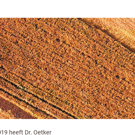
gaan goed samen in een
de energiehuishouding.
eten, dat is een risico voor
 doorslaggevend voor je
019 heeft Dr. Oetker