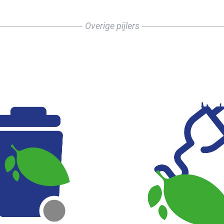
Overige pijlers
VALMANAGEMENT
ENERGIE-
MANAGEME