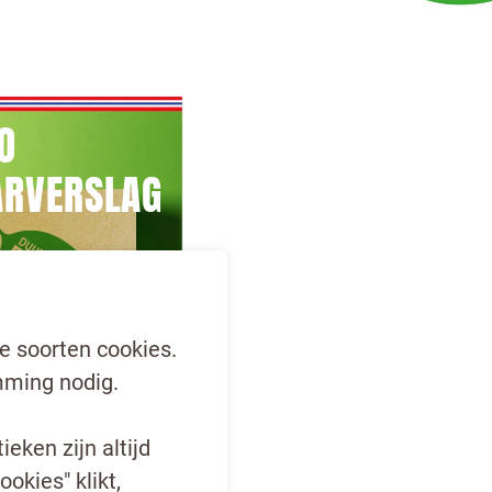
O
ARVERSLAG
e soorten cookies.
ming nodig.
eken zijn altijd
ookies" klikt,