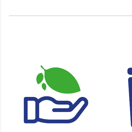
VERDUURZAMING
AF
VAN DE KETEN