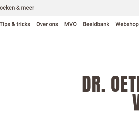
oeken & meer
Tips & tricks
Over ons
MVO
Beeldbank
Webshop
DR. OE