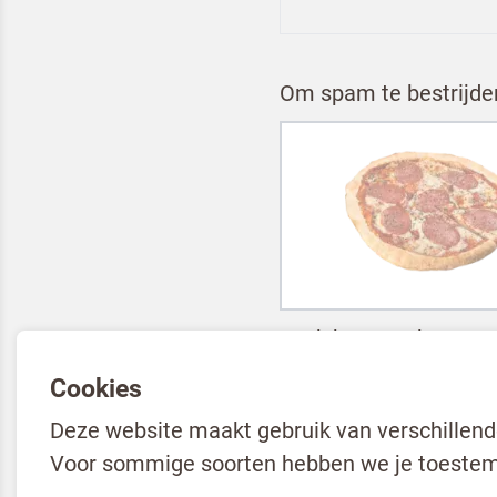
Om spam te bestrijden
Ik ben een horeca 
Cookies
Door op versturen te klikken
Deze website maakt gebruik van verschillend
VERSTUREN
Voor sommige soorten hebben we je toestem