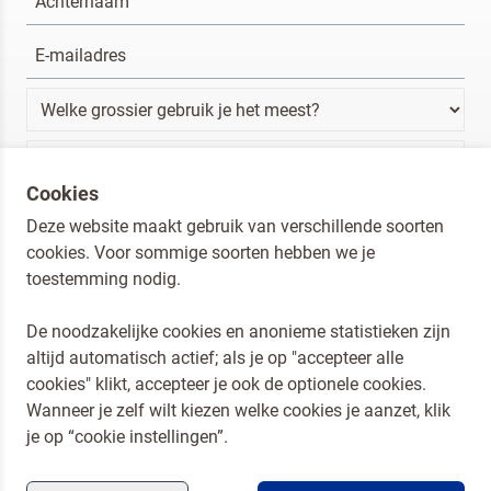
Cookies
Ik ben een horeca professional
Deze website maakt gebruik van verschillende soorten
cookies. Voor sommige soorten hebben we je
Door op versturen te klikken, ga je akkoord met
onze voorwaarden
.
toestemming nodig.
VERSTUREN
De noodzakelijke cookies en anonieme statistieken zijn
altijd automatisch actief; als je op "accepteer alle
Dr. Oetker Nederland
cookies" klikt, accepteer je ook de optionele cookies.
Koopmans Professioneel
Wanneer je zelf wilt kiezen welke cookies je aanzet, klik
Privacy en Cookies
je op “cookie instellingen”.
Compliance