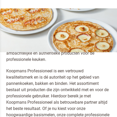
DE BESTE CHEFS KIEZEN VOOR
KOOPMANS PROFESSIONEEL
Een logische keuze, want Koopmans Professioneel staat
al sinds 1846 voor vakmanschap, dat zich vertaalt in
ambachtelijke en authentieke producten voor de
professionele keuken.
Koopmans Professioneel is een vertrouwd
kwaliteitsmerk en is dé autoriteit op het gebied van
pannenkoeken, bakken en binden. Het assortiment
bestaat uit producten die zijn ontwikkeld met en voor de
professionele gebruiker. Hierdoor bereik je met
Koopmans Professioneel als betrouwbare partner altijd
het beste resultaat. Of je nu kiest voor onze
hoogwaardige basismelen, onze complete professionele