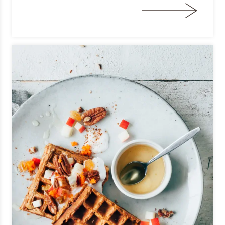
Om spam te bestrijden, selecteer hieronder de
afbeelding van de
Kwarktaart
Ik ben een horeca professional
Door op versturen te klikken, ga je akkoord met
onze voorwaarden
.
VERSTUREN