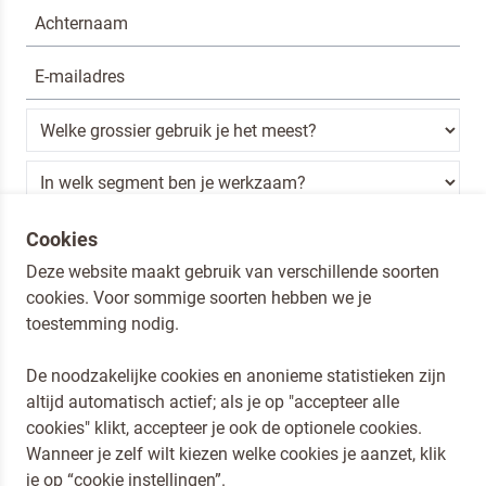
Ik ben een horeca professional
Cookies
Deze website maakt gebruik van verschillende soorten
Door op versturen te klikken, ga je akkoord met
onze voorwaarden
.
cookies. Voor sommige soorten hebben we je
VERSTUREN
toestemming nodig.
De noodzakelijke cookies en anonieme statistieken zijn
altijd automatisch actief; als je op "accepteer alle
Dr. Oetker Nederland
cookies" klikt, accepteer je ook de optionele cookies.
Koopmans Professioneel
Wanneer je zelf wilt kiezen welke cookies je aanzet, klik
Privacy en Cookies
je op “cookie instellingen”.