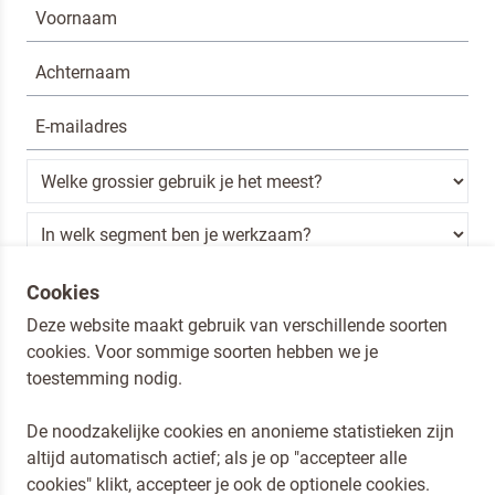
Ik ben een horeca professional
Cookies
Deze website maakt gebruik van verschillende soorten
Door op versturen te klikken, ga je akkoord met
onze voorwaarden
.
cookies. Voor sommige soorten hebben we je
VERSTUREN
toestemming nodig.
De noodzakelijke cookies en anonieme statistieken zijn
altijd automatisch actief; als je op "accepteer alle
Dr. Oetker Nederland
cookies" klikt, accepteer je ook de optionele cookies.