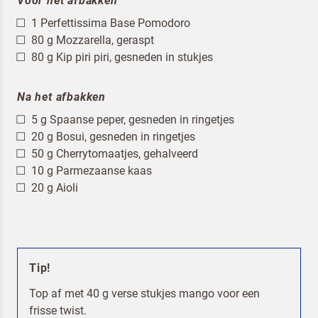
Voor het afbakken
1 Perfettissima Base Pomodoro
80 g Mozzarella, geraspt
80 g Kip piri piri, gesneden in stukjes
Na het afbakken
5 g Spaanse peper, gesneden in ringetjes
Terugbelverzoek
20 g Bosui, gesneden in ringetjes
50 g Cherrytomaatjes, gehalveerd
10 g Parmezaanse kaas
20 g Aioli
Tip!
Top af met 40 g verse stukjes mango voor een
frisse twist.