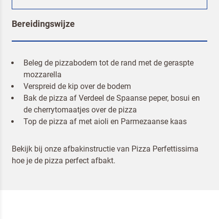
Bereidingswijze
Beleg de pizzabodem tot de rand met de geraspte
mozzarella
Om spam te bestrijden, selecteer hieronder de
Verspreid de kip over de bodem
afbeelding van de
Kwarktaart
Bak de pizza af Verdeel de Spaanse peper, bosui en
de cherrytomaatjes over de pizza
Top de pizza af met aioli en Parmezaanse kaas
Bekijk bij onze
afbakinstructie van Pizza Perfettissima
Ik ben een horeca professional
hoe je de pizza perfect afbakt.
Door op versturen te klikken, ga je akkoord met
onze voorwaarden
.
VERSTUREN