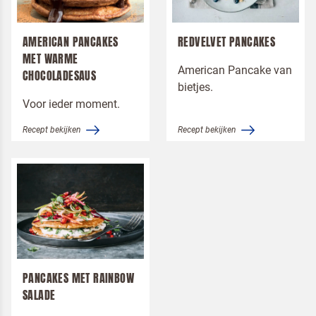
Pizza
Dessert
AMERICAN PANCAKES
REDVELVET PANCAKES
MET WARME
American Pancake van
CHOCOLADESAUS
bietjes.
Merken
Voor ieder moment.
Alsa
Moment
Recept bekijken
Recept bekijken
Koopmans Professioneel
Ontbijt
Lunch
Tussendoor
Terugbelverzoek
Hoofdgerecht
Dessert
PANCAKES MET RAINBOW
SALADE