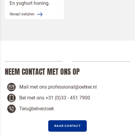
En yoghurt honing.
Recept bekijken
NEEM CONTACT MET ONS OP
Om spam te bestrijden, selecteer hieronder de
afbeelding van de
Kwarktaart
Mail met ons professional@oetker.nl
Bel met ons +31 (0)33 - 451 7900
Terugbelverzoek
Ik ben een horeca professional
NAAR CONTACT