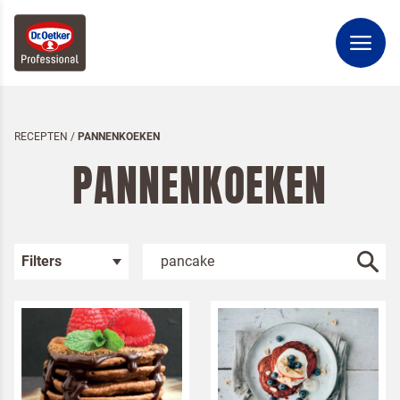
RECEPTEN
/
PANNENKOEKEN
PANNENKOEKEN
Filters
Kies je categorie
Bakken
Pannenkoeken