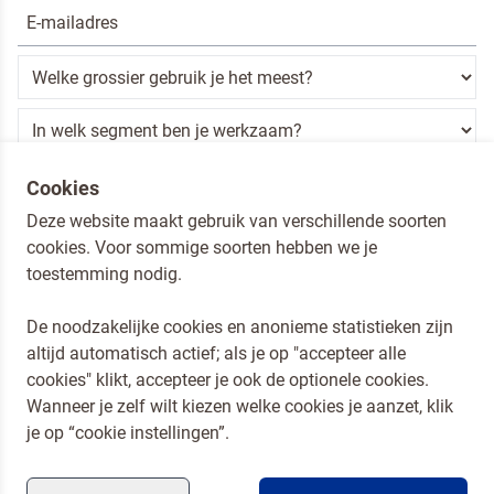
Ik ben een horeca professional
Cookies
Deze website maakt gebruik van verschillende soorten
Door op versturen te klikken, ga je akkoord met
onze voorwaarden
.
cookies. Voor sommige soorten hebben we je
VERSTUREN
toestemming nodig.
De noodzakelijke cookies en anonieme statistieken zijn
altijd automatisch actief; als je op "accepteer alle
Dr. Oetker Nederland
cookies" klikt, accepteer je ook de optionele cookies.
Koopmans Professioneel
Wanneer je zelf wilt kiezen welke cookies je aanzet, klik
Privacy en Cookies
je op “cookie instellingen”.
Compliance