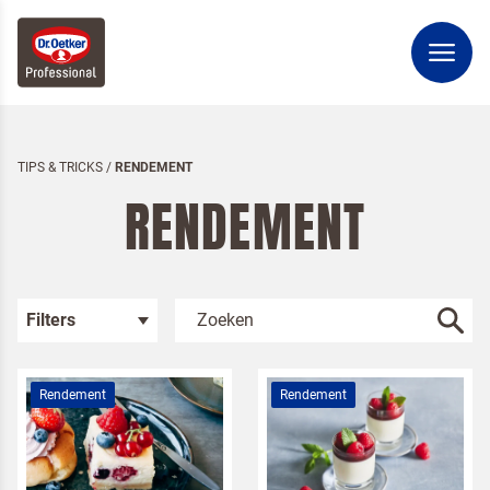
TIPS & TRICKS
/
RENDEMENT
RENDEMENT
Filters
Rendement
Rendement
Kies je categorie
Inspiratie
Rendement