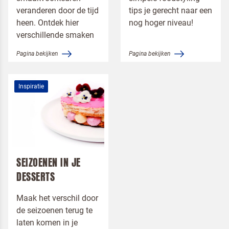
veranderen door de tijd
tips je gerecht naar een
Om spam te bestrijden, selecteer hieronder de
heen. Ontdek hier
nog hoger niveau!
afbeelding van de
Pannenkoeken
verschillende smaken
Pagina bekijken
Pagina bekijken
Inspiratie
Ik ben een horeca professional
Door op versturen te klikken, ga je akkoord met
onze voorwaarden
.
VERSTUREN
SEIZOENEN IN JE
DESSERTS
Maak het verschil door
de seizoenen terug te
laten komen in je