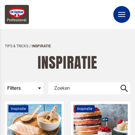
TIPS & TRICKS
/
INSPIRATIE
INSPIRATIE
Filters
Inspiratie
Inspiratie
Kies je categorie
Inspiratie
Rendement