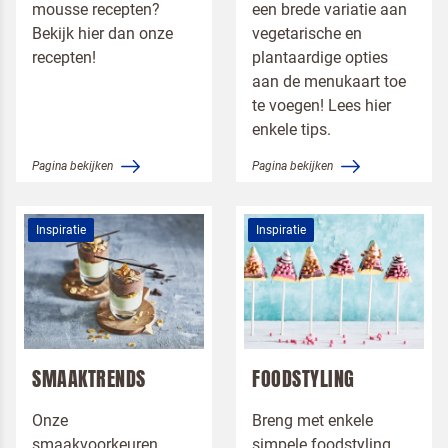
mousse recepten?
een brede variatie aan
Bekijk hier dan onze
vegetarische en
recepten!
plantaardige opties
Terugbelverzoek
aan de menukaart toe
te voegen! Lees hier
enkele tips.
Pagina bekijken
Pagina bekijken
Inspiratie
Inspiratie
SMAAKTRENDS
FOODSTYLING
Onze
Breng met enkele
smaakvoorkeuren
simpele foodstyling