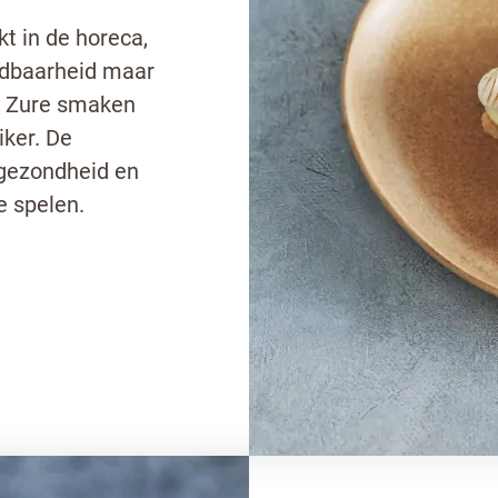
t in de horeca,
oudbaarheid maar
! Zure smaken
ker. De
gezondheid en
e spelen.