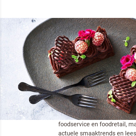
TIPS & TRICKS
/
INSPIRATIE
/
SMAAKTRENDS
LAAT HET SMAKEN
Onze smaakvoorkeuren verand
foodservice en foodretail, m
actuele smaaktrends en lees