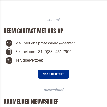
afbeelding van de
Kwarktaart
contact
NEEM CONTACT MET ONS OP
Ik ben een horeca professional
Mail met ons professional@oetker.nl
Door op versturen te klikken, ga je akkoord met
onze voorwaarden
.
Bel met ons +31 (0)33 - 451 7900
VERSTUREN
Terugbelverzoek
NAAR CONTACT
nieuwsbrief
AANMELDEN NIEUWSBRIEF