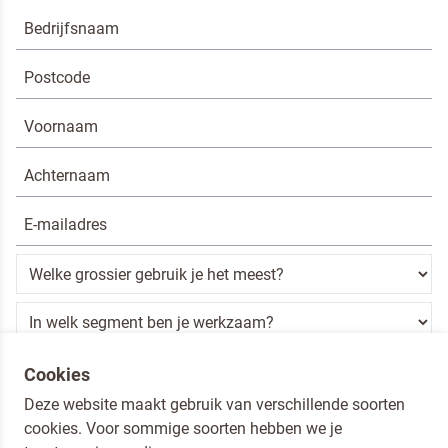
Ik ben een horeca professional
Cookies
Deze website maakt gebruik van verschillende soorten
Door op versturen te klikken, ga je akkoord met
onze voorwaarden
.
cookies. Voor sommige soorten hebben we je