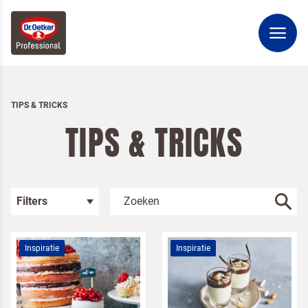
TIPS & TRICKS
TIPS & TRICKS
Filters
Inspiratie
Inspiratie
Kies je categorie
Inspiratie
Rendement