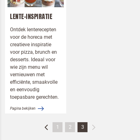
Terugbelverzoek
LENTE-INSPIRATIE
Ontdek lenterecepten
voor de horeca met
creatieve inspiratie
voor pizza, brunch en
desserts. Ideaal voor
wie zijn menu wil
vernieuwen met
efficiënte, smaakvolle
en eenvoudig
toepasbare gerechten.
Pagina bekijken
1
2
3
Om spam te bestrijden, selecteer hieronder de