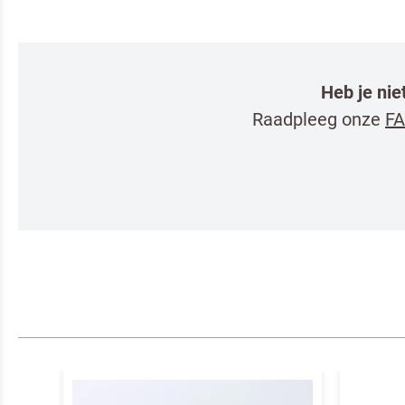
Heb je nie
Raadpleeg onze
FA
Om spam te 
Kwarktaart
Ik ben e