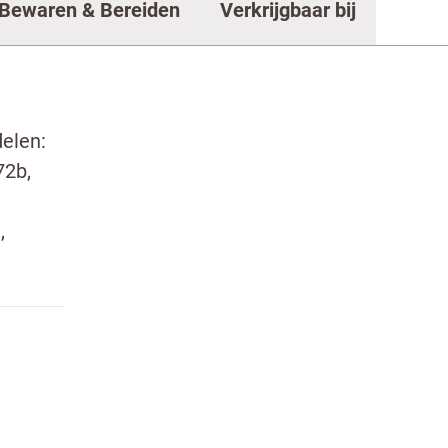
Bewaren & Bereiden
Verkrijgbaar bij
ntact met ons op
elen:
72b,
,