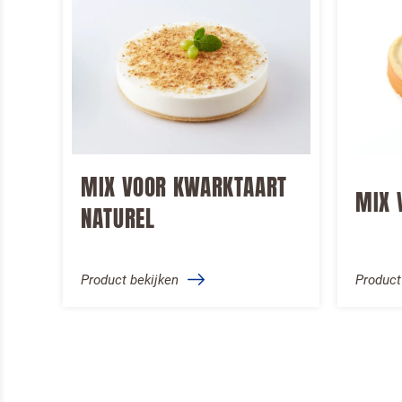
Ja, houd
Professiona
Door op verstur
MIX VOOR KWARKTAART
MIX 
VERSTURE
NATUREL
Product bekijken
Product