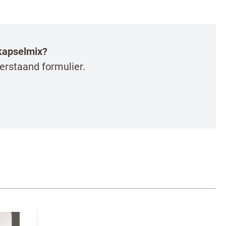
/kapselmix?
erstaand formulier.
 de