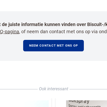
t de juiste informatie kunnen vinden over Biscuit-
Q-pagina
, of neem dan contact met ons op via ond
NEEM CONTACT MET ONS OP
bestrijden, selecteer hieronder de afbeelding van
Ook interessant
en horeca professional