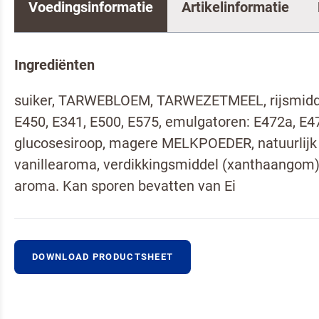
Voedingsinformatie
Artikelinformatie
Ingrediënten
Neem co
suiker, TARWEBLOEM, TARWEZETMEEL, rijsmidd
E450, E341, E500, E575, emulgatoren: E472a, E4
glucosesiroop, magere MELKPOEDER, natuurlijk
vanillearoma, verdikkingsmiddel (xanthaangom)
aroma. Kan sporen bevatten van Ei
DOWNLOAD PRODUCTSHEET