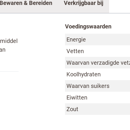
Bewaren & Bereiden
Verkrijgbaar bij
Voedingswaarden
Energie
smiddel
ntact met ons op
an
Vetten
Waarvan verzadigde vet
Koolhydraten
Waarvan suikers
Eiwitten
Zout