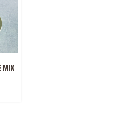
ker
E MIX