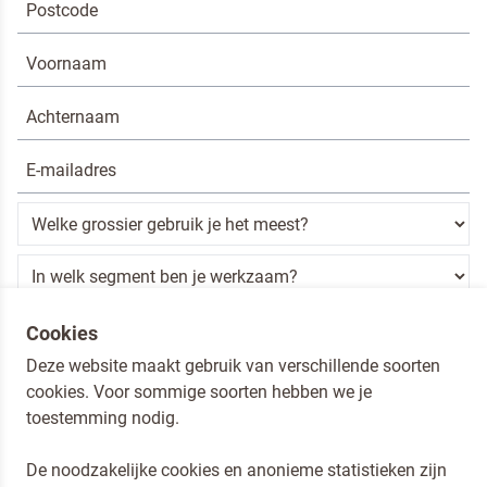
Ik ben een horeca professional
Cookies
Deze website maakt gebruik van verschillende soorten
Door op versturen te klikken, ga je akkoord met
onze voorwaarden
.
cookies. Voor sommige soorten hebben we je
VERSTUREN
toestemming nodig.
De noodzakelijke cookies en anonieme statistieken zijn