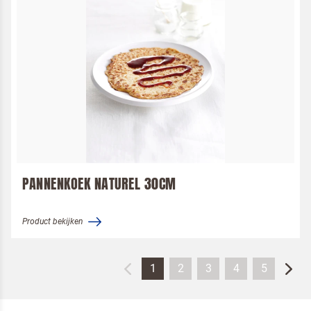
PANNENKOEK NATUREL 30CM
Product bekijken
1
2
3
4
5