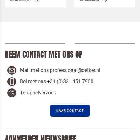
NEEM CONTACT MET ONS OP
Mail met ons professional@oetker.nl
Om spam te bestrijden, selecteer hieronder de
afbeelding van de
Kwarktaart
Bel met ons +31 (0)33 - 451 7900
Terugbelverzoek
NAAR CONTACT
Ik ben een horeca professional
Door op versturen te klikken, ga je akkoord met
onze voorwaarden
.
AANMELDEN NIEUWSBRIEF