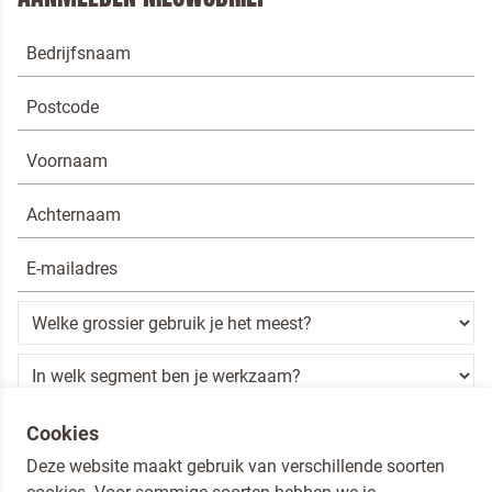
VERSTUREN
Ik ben een horeca professional
Cookies
Deze website maakt gebruik van verschillende soorten
Door op versturen te klikken, ga je akkoord met
onze voorwaarden
.