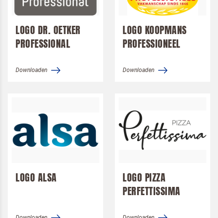
Logo's
Alsa
Desserts
Dr. Oetker Professional
Pizza
LOGO DR. OETKER
LOGO KOOPMANS
Koopmans Professioneel
PROFESSIONAL
Pannenkoek
PROFESSIONEEL
Langnese
Downloaden
Downloaden
Pizza Perfettissima
Terugbelverzoek
LOGO ALSA
LOGO PIZZA
PERFETTISSIMA
Downloaden
Downloaden