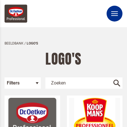
BEELDBANK
/
LOGO'S
LOGO'S
Filters
Kies je categorie
Sfeerbeelden
Packshots
Bakken