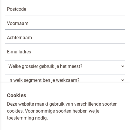
Ik ben een horeca professional
Cookies
Deze website maakt gebruik van verschillende soorten
Door op versturen te klikken, ga je akkoord met
onze voorwaarden
.
cookies. Voor sommige soorten hebben we je
VERSTUREN
toestemming nodig.