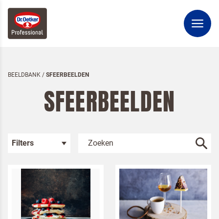
BEELDBANK
/
SFEERBEELDEN
SFEERBEELDEN
Filters
Kies je categorie
Sfeerbeelden
Bakken