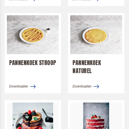
Ik ben een horeca professional
Door op versturen te klikken, ga je akkoord met
onze voorwaarden
.
VERSTUREN
PANNENKOEK STROOP
PANNENKOEK
NATUREL
Downloaden
Downloaden