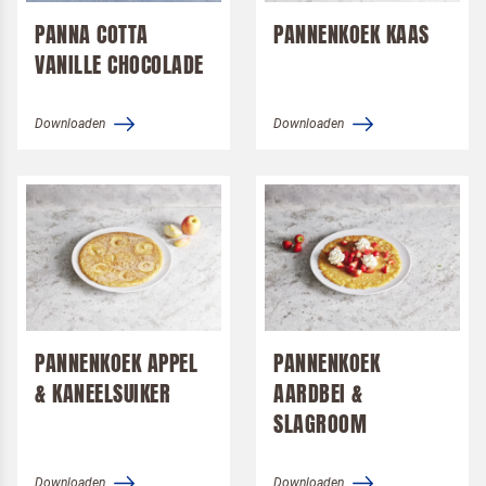
Terugbelverzoek
PANNA COTTA
PANNENKOEK KAAS
VANILLE CHOCOLADE
Downloaden
Downloaden
PANNENKOEK APPEL
PANNENKOEK
& KANEELSUIKER
AARDBEI &
SLAGROOM
Om spam te bestrijden, selecteer hieronder de
afbeelding van de
Kwarktaart
Downloaden
Downloaden