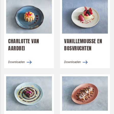
Ik ben een horeca professional
Door op versturen te klikken, ga je akkoord met
onze voorwaarden
.
CHARLOTTE VAN
VANILLEMOUSSE EN
VERSTUREN
AARDBEI
BOSVRUCHTEN
Downloaden
Downloaden