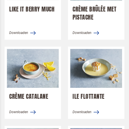
LIKE IT BERRY MUCH
CRÈME BRÛLÉE MET
PISTACHE
Downloaden
Downloaden
CRÈME CATALANE
ILE FLOTTANTE
Om spam te bestrijden, selecteer hieronder de
Downloaden
Downloaden
afbeelding van de
Pizza