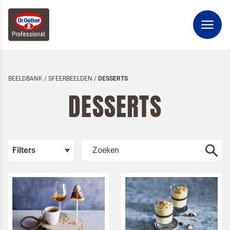
BEELDBANK
/
SFEERBEELDEN
/
DESSERTS
DESSERTS
Filters
Kies je categorie
Sfeerbeelden
Bakken