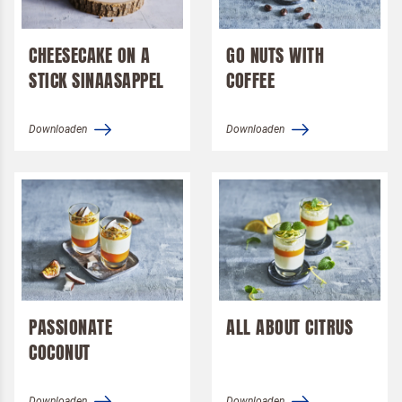
Desserts
Pizza
CHEESECAKE ON A
GO NUTS WITH
STICK SINAASAPPEL
Pannenkoek
COFFEE
Packshots
Downloaden
Downloaden
Logo's
Alsa
Dr. Oetker Professional
Koopmans Professioneel
Merken
Langnese
Alsa
Pizza Perfettissima
Dr. Oetker Professional
Koopmans Professioneel
PASSIONATE
ALL ABOUT CITRUS
COCONUT
Downloaden
Downloaden