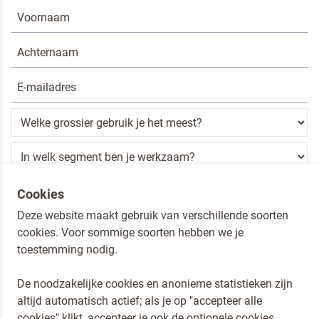
Ik ben een horeca professional
Cookies
Deze website maakt gebruik van verschillende soorten
Door op versturen te klikken, ga je akkoord met
onze voorwaarden
.
cookies. Voor sommige soorten hebben we je
VERSTUREN
toestemming nodig.
De noodzakelijke cookies en anonieme statistieken zijn
altijd automatisch actief; als je op "accepteer alle
Dr. Oetker Nederland
cookies" klikt, accepteer je ook de optionele cookies.