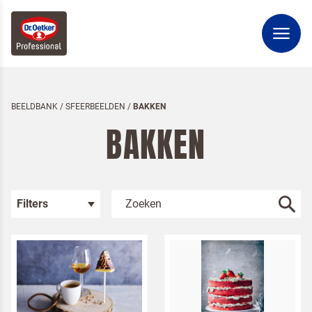
BEELDBANK
/
SFEERBEELDEN
/
BAKKEN
BAKKEN
Filters
Kies je categorie
Sfeerbeelden
Bakken