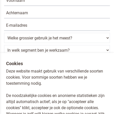
Ik ben een horeca professional
Cookies
Deze website maakt gebruik van verschillende soorten
Door op versturen te klikken, ga je akkoord met
onze voorwaarden
.
cookies. Voor sommige soorten hebben we je
VERSTUREN
toestemming nodig.
De noodzakelijke cookies en anonieme statistieken zijn
altijd automatisch actief; als je op "accepteer alle
Dr. Oetker Nederland
cookies" klikt, accepteer je ook de optionele cookies.
Koopmans Professioneel
Wanneer je zelf wilt kiezen welke cookies je aanzet, klik