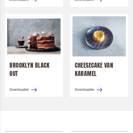
BROOKLYN BLACK
CHEESECAKE VAN
OUT
KARAMEL
Downloaden
Downloaden
Om spam te bestrijden, selecteer hieronder de
afbeelding van de
Pizza