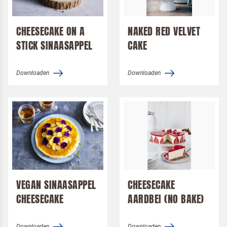
Desserts
Pizza
CHEESECAKE ON A
NAKED RED VELVET
STICK SINAASAPPEL
Pannenkoek
CAKE
Packshots
Downloaden
Downloaden
Logo's
Alsa
Dr. Oetker Professional
Koopmans Professioneel
Merken
Langnese
Alsa
Pizza Perfettissima
Dr. Oetker Professional
VEGAN SINAASAPPEL
CHEESECAKE
CHEESECAKE
AARDBEI (NO BAKE)
Terugbelverzoek
Downloaden
Downloaden