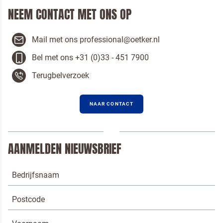
NEEM CONTACT MET ONS OP
Mail met ons professional@oetker.nl
Ik ben een horeca professional
Bel met ons +31 (0)33 - 451 7900
Door op versturen te klikken, ga je akkoord met
onze voorwaarden
.
Terugbelverzoek
VERSTUREN
NAAR CONTACT
AANMELDEN NIEUWSBRIEF