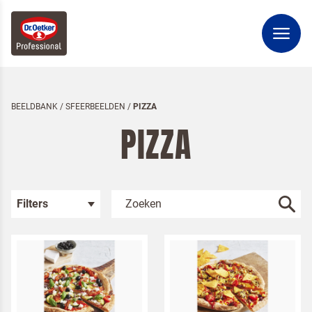
BEELDBANK
/
SFEERBEELDEN
/
PIZZA
PIZZA
Filters
Kies je categorie
Sfeerbeelden
Bakken