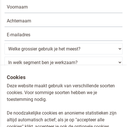
Ik ben een horeca professional
Cookies
Deze website maakt gebruik van verschillende soorten
Door op versturen te klikken, ga je akkoord met
onze voorwaarden
.
cookies. Voor sommige soorten hebben we je
VERSTUREN
toestemming nodig.
De noodzakelijke cookies en anonieme statistieken zijn
altijd automatisch actief; als je op "accepteer alle
Dr. Oetker Nederland
cookies" klikt, accepteer je ook de optionele cookies.