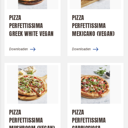
Desserts
Pizza
PIZZA
PIZZA
PERFETTISSIMA
Pannenkoek
PERFETTISSIMA
GREEK WHITE VEGAN
MEXICANO (VEGAN)
Packshots
Logo's
Alsa
Downloaden
Downloaden
Dr. Oetker Professional
Koopmans Professioneel
Merken
Langnese
Pizza Perfettissima
Pizza Perfettissima
PIZZA
PIZZA
PERFETTISSIMA
PERFETTISSIMA