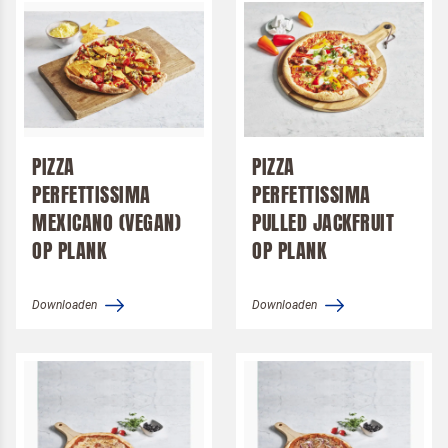
PIZZA
PIZZA
Om spam te bestrijden, selecteer hieronder de
PERFETTISSIMA
PERFETTISSIMA
afbeelding van de
Kwarktaart
MEXICANO (VEGAN)
PULLED JACKFRUIT
OP PLANK
OP PLANK
Downloaden
Downloaden
Ik ben een horeca professional
Door op versturen te klikken, ga je akkoord met
onze voorwaarden
.
VERSTUREN