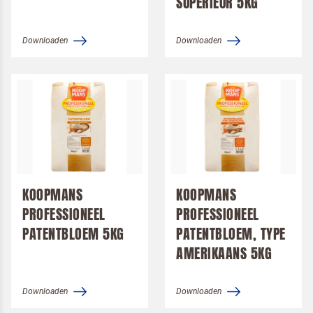
SUPERIEUR 5KG
Downloaden
Downloaden
KOOPMANS
KOOPMANS
Om spam te bestrijden, selecteer hieronder de
afbeelding van de
Pannenkoeken
PROFESSIONEEL
PROFESSIONEEL
PATENTBLOEM 5KG
PATENTBLOEM, TYPE
AMERIKAANS 5KG
Downloaden
Downloaden
Ik ben een horeca professional