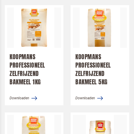
Door op versturen te klikken, ga je akkoord met
onze voorwaarden
.
VERSTUREN
KOOPMANS
KOOPMANS
PROFESSIONEEL
PROFESSIONEEL
ZELFRIJZEND
ZELFRIJZEND
BAKMEEL 1KG
BAKMEEL 5KG
Downloaden
Downloaden