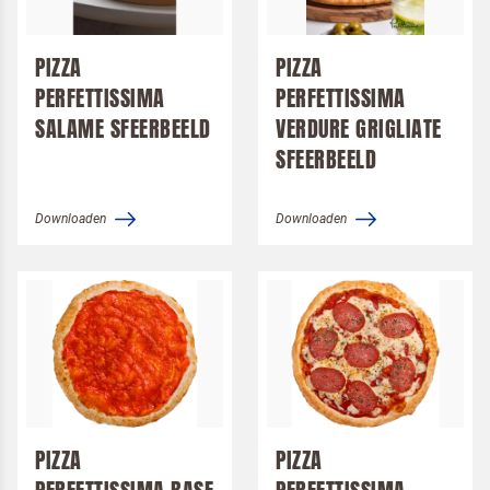
Logo's
Alsa
Desserts
Dr. Oetker Professional
Pizza
PIZZA
PIZZA
Koopmans Professioneel
PERFETTISSIMA
Pannenkoek
PERFETTISSIMA
Speciale wensen
SALAME SFEERBEELD
VERDURE GRIGLIATE
Langnese
Halal
Merken
SFEERBEELD
Pizza Perfettissima
Alsa
Moment
Downloaden
Downloaden
Dr. Oetker Professional
Ontbijt
Koopmans Professioneel
Pizza Perfettissima
PIZZA
PIZZA