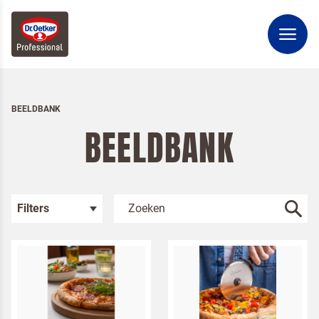
BEELDBANK
BEELDBANK
Filters
Kies je categorie
Sfeerbeelden
Packshots
Bakken