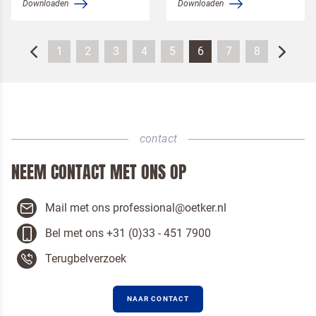
Downloaden
Downloaden
1
2
3
4
5
6
7
8
contact
NEEM CONTACT MET ONS OP
Mail met ons professional@oetker.nl
Bel met ons +31 (0)33 - 451 7900
Terugbelverzoek
NAAR CONTACT