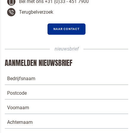
Bel met ons +31 (0)33 - 451 7900
Terugbelverzoek
NAAR CONTACT
Om spam te bestrijden, selecteer hieronder de
afbeelding van de
Kwarktaart
nieuwsbrief
AANMELDEN NIEUWSBRIEF
Ik ben een horeca professional
Door op versturen te klikken, ga je akkoord met
onze voorwaarden
.
VERSTUREN