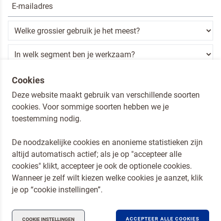
Ik ben een horeca professional
Cookies
Deze website maakt gebruik van verschillende soorten
Door op versturen te klikken, ga je akkoord met
onze voorwaarden
.
cookies. Voor sommige soorten hebben we je
VERSTUREN
toestemming nodig.
De noodzakelijke cookies en anonieme statistieken zijn
altijd automatisch actief; als je op "accepteer alle
Dr. Oetker Nederland
cookies" klikt, accepteer je ook de optionele cookies.
Koopmans Professioneel
Wanneer je zelf wilt kiezen welke cookies je aanzet, klik
Privacy en Cookies
je op “cookie instellingen”.
Compliance
ACCEPTEER ALLE COOKIES
COOKIE INSTELLINGEN