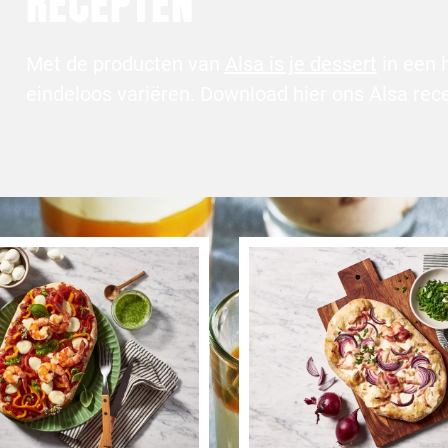
RECEPTEN
Met de producten van
Alsa is je dessert
in een 
eindeloos variëren. Download hier ons Alsa rec