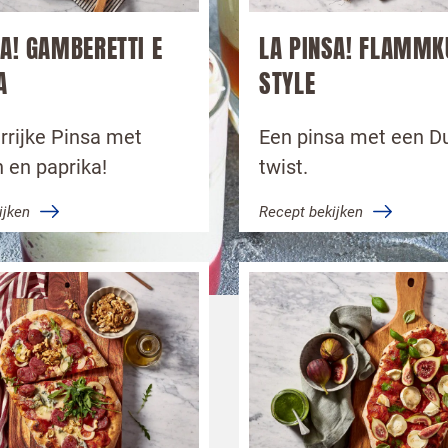
SA! GAMBERETTI E
LA PINSA! FLAMMK
A
STYLE
rrijke Pinsa met
Een pinsa met een D
 en paprika!
twist.
ijken
Recept bekijken