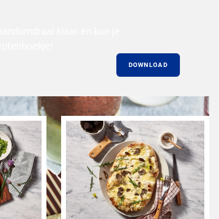
handomdraai klaar en kun je
eptenboekje!
DOWNLOAD