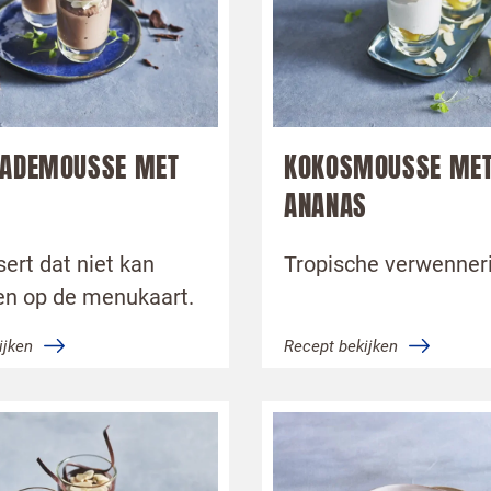
 te bestrijden, selecteer hieronder de afbeelding
aart
LADEMOUSSE MET
KOKOSMOUSSE ME
ANANAS
ert dat niet kan
Tropische verwenneri
en een horeca professional
en op de menukaart.
ersturen te klikken, ga je akkoord met
onze voorwaarden
.
ijken
Recept bekijken
TUREN