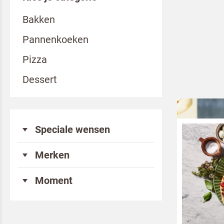
Bakken
Pannenkoeken
Pizza
Dessert
Speciale wensen
Vegan
Merken
Vegetarisch
Alsa
Moment
Dr. Oetker Professional
Ontbijt
Koopmans Professioneel
Lunch