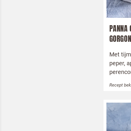
Teru
PANNA 
GORGON
Met tijm
peper, a
perenco
Recept bek