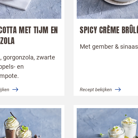
gbelverzoek
COTTA MET TIJM EN
SPICY CRÈME BRÛL
ZOLA
Met gember & sinaas
, gorgonzola, zwarte
ppels- en
mpote.
ijken
Recept bekijken