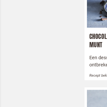
Om spam
Kwarkt
CHOCO
MUNT
Een dess
Ik b
ontbrek
Door op v
Recept bek
VERS