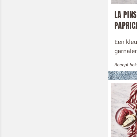
Pizza Perfettissima
Tussendoor
LA PIN
PAPRIC
Hoofdgerecht
Dessert
Een kleu
garnalen
Recept bek