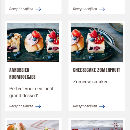
Ik ben een horeca professional
Recept bekijken
Recept bekijken
Door op versturen te klikken, ga je akkoord met
onze voorwaarden
.
VERSTUREN
AARDBEIEN
CHEESECAKE ZOMERFRUIT
ROOMSOESJES
Zomerse smaken.
Perfect voor een 'petit
grand dessert'.
Recept bekijken
Recept bekijken