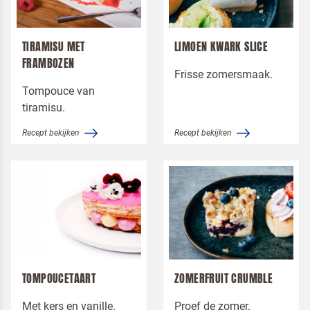
TIRAMISU MET
LIMOEN KWARK SLICE
FRAMBOZEN
Frisse zomersmaak.
Tompouce van
tiramisu.
Recept bekijken
Recept bekijken
Om spam te bestrijden, selecteer hieronder de
afbeelding van de
Kwarktaart
TOMPOUCETAART
ZOMERFRUIT CRUMBLE
Met kers en vanille.
Proef de zomer.